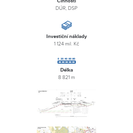
Činnosti
DÚR, DSP
Investiční náklady
1 124 mil. Kč
Délka
8 821 m