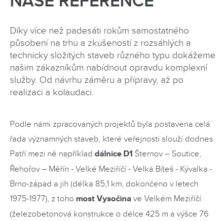
NAŠE REFERENCE
Díky více než padesáti rokům samostatného
působení na trhu a zkušeností z rozsáhlých a
technicky složitých staveb různého typu dokážeme
našim zákazníkům nabídnout opravdu komplexní
služby. Od návrhu záměru a přípravy, až po
realizaci a kolaudaci.
Podle námi zpracovaných projektů byla postavena celá
řada významných staveb, které veřejnosti slouží dodnes.
Patří mezi ně například
dálnice D1
Šternov – Soutice,
Řehořov – Měřín - Velké Meziříčí - Velká Bíteš - Kývalka -
Brno-západ a jih (délka 85,1 km, dokončeno v letech
1975-1977), z toho
most Vysočina
ve Velkém Meziříčí
(železobetonová konstrukce o délce 425 m a výšce 76