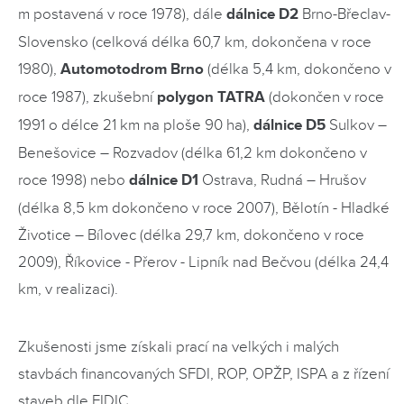
m postavená v roce 1978), dále
dálnice D2
Brno-Břeclav-
Slovensko (celková délka 60,7 km, dokončena v roce
1980),
Automotodrom Brno
(délka 5,4 km, dokončeno v
roce 1987), zkušební
polygon TATRA
(dokončen v roce
1991 o délce 21 km na ploše 90 ha),
dálnice D5
Sulkov –
Benešovice – Rozvadov (délka 61,2 km dokončeno v
roce 1998) nebo
dálnice D1
Ostrava, Rudná – Hrušov
(délka 8,5 km dokončeno v roce 2007), Bělotín - Hladké
Životice – Bílovec (délka 29,7 km, dokončeno v roce
2009), Říkovice - Přerov - Lipník nad Bečvou (délka 24,4
km, v realizaci).
Zkušenosti jsme získali prací na velkých i malých
stavbách financovaných SFDI, ROP, OPŽP, ISPA a z řízení
staveb dle FIDIC.