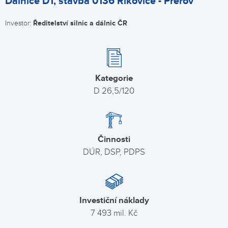
Dálnice D1, stavba 0136 Říkovice - Přerov
Investor:
Ředitelství silnic a dálnic ČR
Kategorie
D 26,5/120
Činnosti
DÚR, DSP, PDPS
Investiční náklady
7 493 mil. Kč