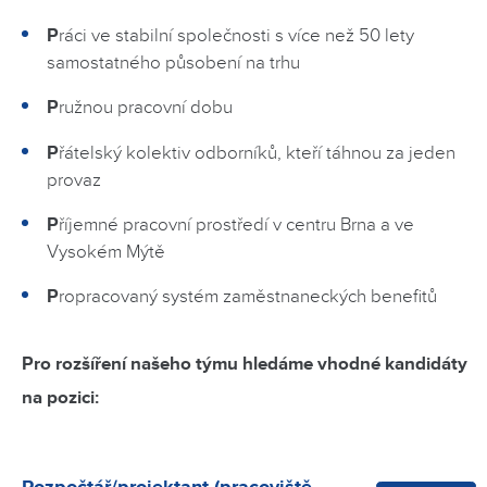
P
ráci ve stabilní společnosti s více než 50 lety
samostatného působení na trhu
P
ružnou pracovní dobu
P
řátelský kolektiv odborníků, kteří táhnou za jeden
provaz
P
říjemné pracovní prostředí v centru Brna a ve
Vysokém Mýtě
P
ropracovaný systém zaměstnaneckých benefitů
Pro rozšíření našeho týmu hledáme vhodné kandidáty
na pozici:
Rozpočtář/projektant (pracoviště