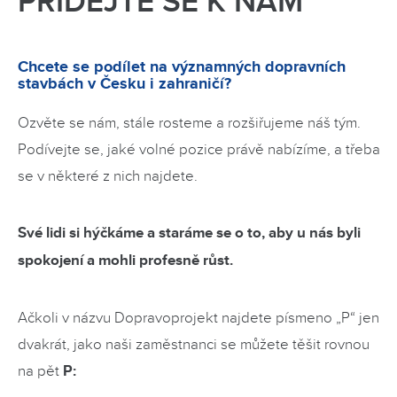
PŘIDEJTE SE K NÁM
Chcete se podílet na významných dopravních
stavbách v Česku i zahraničí?
Ozvěte se nám, stále rosteme a rozšiřujeme náš tým.
Podívejte se, jaké volné pozice právě nabízíme, a třeba
se v některé z nich najdete.
Své lidi si hýčkáme a staráme se o to, aby u nás byli
spokojení a mohli profesně růst.
Ačkoli v názvu Dopravoprojekt najdete písmeno „P“ jen
dvakrát, jako naši zaměstnanci se můžete těšit rovnou
na pět
P: